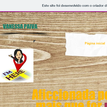
Este site foi desenvolvido com o criador d
VANESSA PAIVA
@VAPAIVA
Página inicial
Aficcionada p
mais que for